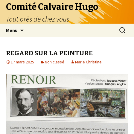
Comité Calvaire Hugo
Tout près de chez vous
Aller
Recherc
Menu
au
contenu
REGARD SUR LA PEINTURE
17 mars 2025
Non classé
Marie Christine