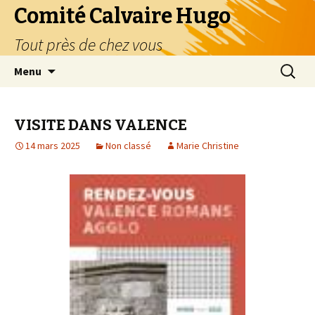
Comité Calvaire Hugo
Tout près de chez vous
Aller
Recherc
Menu
au
contenu
VISITE DANS VALENCE
14 mars 2025
Non classé
Marie Christine