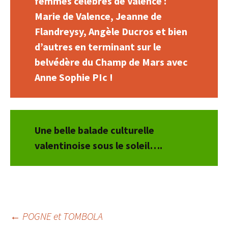
femmes célèbres de Valence :
Marie de Valence, Jeanne de
Flandreysy, Angèle Ducros et bien
d’autres en terminant sur le
belvédère du Champ de Mars avec
Anne Sophie PIc !
Une belle balade culturelle
valentinoise sous le soleil….
←
POGNE et TOMBOLA