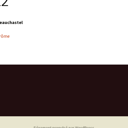
22
Voyage d’1 jour
Gymnastique aqu
Photos du
2019 – Le Grau du Roi
cinquantenaire
Voyage de 4 à 7 jours
Qi Gong
eauchastel
Repas
Danse solo
rôme
DETENTE – RELA
Conserver sa stab
Fièrement propulsé par WordPress