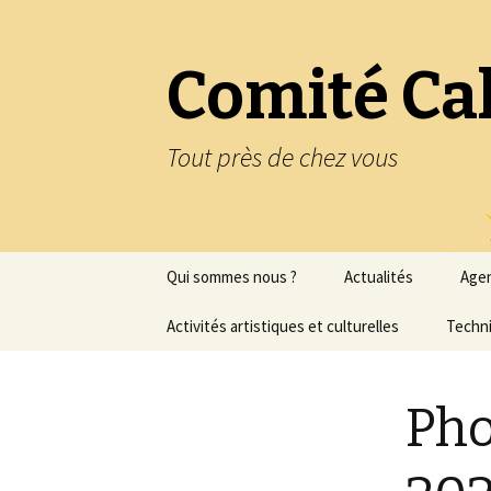
Comité Ca
Tout près de chez vous
Aller
Qui sommes nous ?
Actualités
Age
au
contenu
Statuts de l’association
Activités artistiques et culturelles
Techni
Historique de
Peinture
l’association
Pho
Peinture à l’huile
Nous contacter
Regards sur la peinture