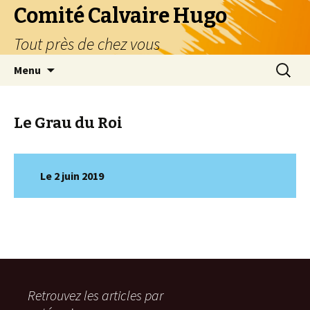
Comité Calvaire Hugo
Tout près de chez vous
Aller
Recherc
Menu
au
contenu
Le Grau du Roi
Le 2 juin 2019
Retrouvez les articles par