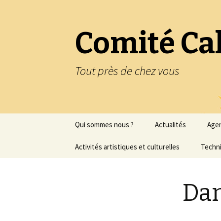
Comité Ca
Tout près de chez vous
Aller
Qui sommes nous ?
Actualités
Age
au
contenu
Statuts de l’association
Activités artistiques et culturelles
Techni
Historique de
Peinture
l’association
Dan
Peinture à l’huile
Nous contacter
Regards sur la peinture