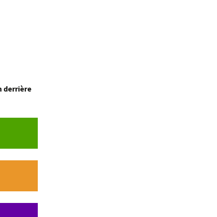
atique
AXATION
n derrière
ilité