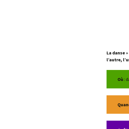
Patchwork et jeux
d’aiguilles
Dessin classique
Bibliothèque
Neurones en fête
La danse » 
l’autre, l’
Scrabble
Lecture mensuelle
Où
: 
Quand