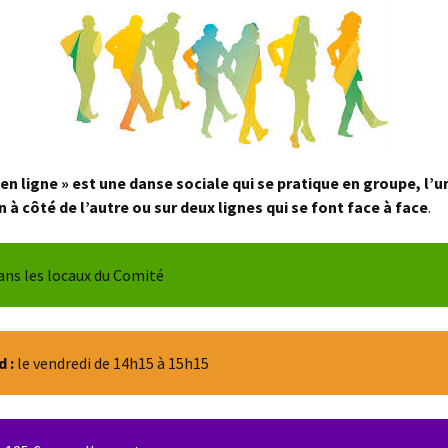
Voyage d’1 jour
Gymnastique aqu
Photos du
2019 – Le Grau du Roi
cinquantenaire
Voyage de 4 à 7 jours
Qi Gong
Repas
Danse solo
DETENTE – REL
en ligne » est une danse sociale qui se pratique en groupe, l’u
un à côté de l’autre ou sur deux lignes qui se font face à face
.
Conserver sa stab
dans les locaux du Comité
 :
le vendredi de 14h15 à 15h15