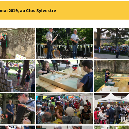
Voyage d’1 jour
Gymnastique aqu
 mai 2019, au Clos Sylvestre
Photos du cinquantenaire
2019 – Le Grau du Roi
Voyage de 4 à 7 jours
Qi Gong
Repas
Danse solo
DETENTE – RELA
Conserver sa stab