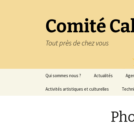
Comité Ca
Tout près de chez vous
Aller
Qui sommes nous ?
Actualités
Age
au
contenu
Statuts de l’association
Activités artistiques et culturelles
Techni
Historique de
Peinture
l’association
Pho
Peinture à l’huile
Nous contacter
Regards sur la peinture