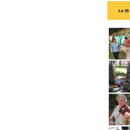
Patchwork et jeux
Le 25
d’aiguilles
Dessin classique
Bibliothèque
Neurones en fête
Scrabble
Lecture mensuelle