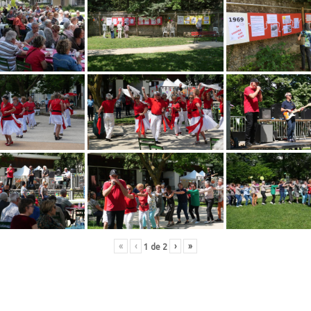
«
‹
›
»
1
de
2