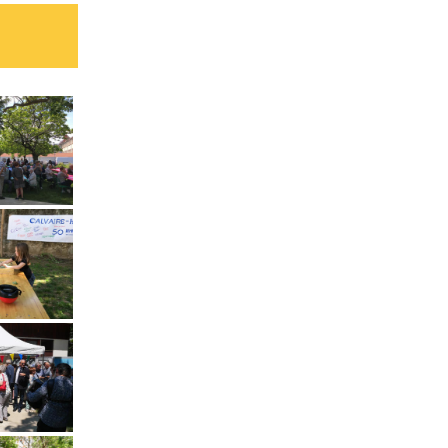
atique
XATION
ilité