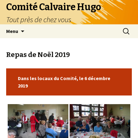
Comité Calvaire Hugo
Tout près de chez vous
Aller
Recherc
Menu
au
contenu
Repas de Noël 2019
Dans les locaux du Comité, le 6 décembre
2019