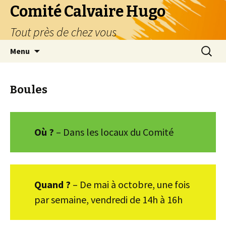
Comité Calvaire Hugo
Tout près de chez vous
Aller
Recherc
Menu
au
contenu
Boules
Où ?
– Dans les locaux du Comité
Quand ?
– De mai à octobre, une fois
par semaine, vendredi de 14h à 16h