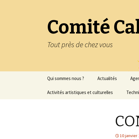
Comité Ca
Tout près de chez vous
Aller
Qui sommes nous ?
Actualités
Age
au
contenu
Statuts de l’association
Activités artistiques et culturelles
Techni
Historique de
Peinture
l’association
CO
Peinture à l’huile
Nous contacter
Regards sur la peinture
10 janvier