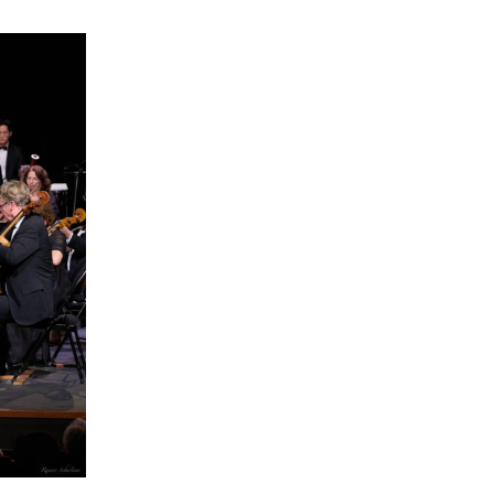
atique
AXATION
ilité