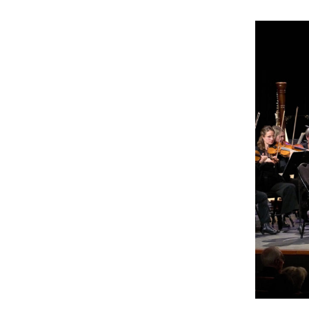
Patchwork et jeux
d’aiguilles
Dessin classique
Bibliothèque
Neurones en fête
Scrabble
Lecture mensuelle