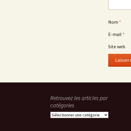
Nom
*
E-mail
*
Site web
Retrouvez les articles par
catégories
R
e
t