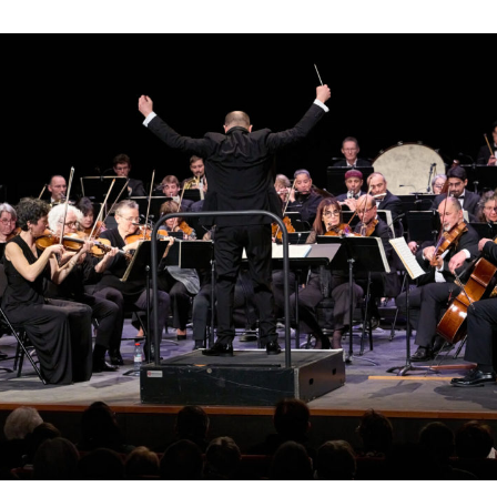
Voyage d’1 jour
Gymnastique aqu
Photos du
2019 – Le Grau du Roi
cinquantenaire
Voyage de 4 à 7 jours
Qi Gong
Repas
Danse solo
DETENTE – REL
Conserver sa stab