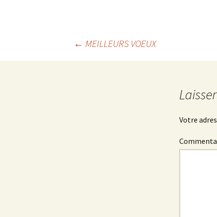
←
MEILLEURS VOEUX
Navigation
des
Laisse
articles
Votre adres
Commenta