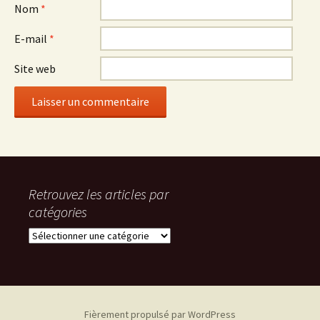
Nom
*
E-mail
*
Site web
Retrouvez les articles par
catégories
R
e
t
r
o
u
Fièrement propulsé par WordPress