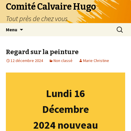
Comité Calvaire Hugo
Tout près de chez vous
Aller
Recherc
Menu
au
contenu
Regard sur la peinture
12 décembre 2024
Non classé
Marie Christine
Lundi 16
Décembre
2024 nouveau